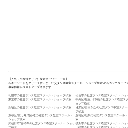
【人気（所在地エリア）検索キーワード一覧】
各キーワードをクリックすると、社交ダンス教室スクール・ショップ検索 の各カテゴリーに
事業情報がリストアップされます。
札幌市の社交ダンス教室スクール・ショップ検索
仙台市の社交ダンス教室スクール・ショ
東京都の社交ダンス教室スクール・ショップ検索
中央区/銀座,日本橋の社交ダンス教室ス
ョップ検索
新宿区の社交ダンス教室スクール・ショップ検索
目黒区/自由が丘の社交ダンス教室スク
プ検索
渋谷区/恵比寿,表参道の社交ダンス教室スクール・
豊島区/池袋の社交ダンス教室スクール
ショップ検索
索
武蔵野市/吉祥寺の社交ダンス教室スクール・ショッ
横浜市の社交ダンス教室スクール・ショ
プ検索
川崎市の社交ダンス教室スクール・ショ