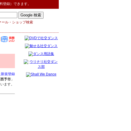
料登録）できます。
クール・ショップ検索
に新規登録
「
西予市
」
ています。