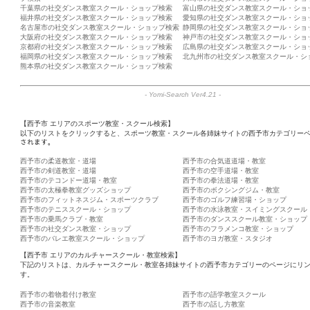
千葉県の社交ダンス教室スクール・ショップ検索
富山県の社交ダンス教室スクール・ショ
福井県の社交ダンス教室スクール・ショップ検索
愛知県の社交ダンス教室スクール・ショ
名古屋市の社交ダンス教室スクール・ショップ検索
静岡県の社交ダンス教室スクール・ショ
大阪府の社交ダンス教室スクール・ショップ検索
神戸市の社交ダンス教室スクール・ショ
京都府の社交ダンス教室スクール・ショップ検索
広島県の社交ダンス教室スクール・ショ
福岡県の社交ダンス教室スクール・ショップ検索
北九州市の社交ダンス教室スクール・シ
熊本県の社交ダンス教室スクール・ショップ検索
-
Yomi-Search Ver4.21
-
【西予市 エリアのスポーツ教室・スクール検索】
以下のリストをクリックすると、スポーツ教室・スクール各姉妹サイトの西予市カテゴリーペ
されます。
西予市の柔道教室・道場
西予市の合気道道場・教室
西予市の剣道教室・道場
西予市の空手道場・教室
西予市のテコンドー道場・教室
西予市の拳法道場・教室
西予市の太極拳教室グッズショップ
西予市のボクシングジム・教室
西予市のフィットネスジム・スポーツクラブ
西予市のゴルフ練習場・ショップ
西予市のテニススクール・ショップ
西予市の水泳教室・スイミングスクール
西予市の乗馬クラブ・教室
西予市のダンススクール教室・ショップ
西予市の社交ダンス教室・ショップ
西予市のフラメンコ教室・ショップ
西予市のバレエ教室スクール・ショップ
西予市のヨガ教室・スタジオ
【西予市 エリアのカルチャースクール・教室検索】
下記のリストは、カルチャースクール・教室各姉妹サイトの西予市カテゴリーのページにリ
す。
西予市の着物着付け教室
西予市の語学教室スクール
西予市の音楽教室
西予市の話し方教室