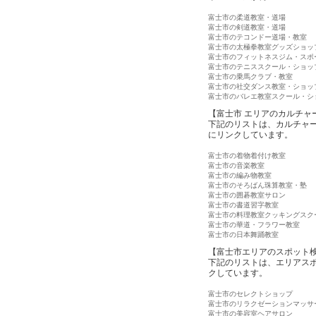
富士市の柔道教室・道場
富士市の剣道教室・道場
富士市のテコンドー道場・教室
富士市の太極拳教室グッズショッ
富士市のフィットネスジム・スポ
富士市のテニススクール・ショッ
富士市の乗馬クラブ・教室
富士市の社交ダンス教室・ショッ
富士市のバレエ教室スクール・シ
【富士市 エリアのカルチャ
下記のリストは、カルチャ
にリンクしています。
富士市の着物着付け教室
富士市の音楽教室
富士市の編み物教室
富士市のそろばん珠算教室・塾
富士市の囲碁教室サロン
富士市の書道習字教室
富士市の料理教室クッキングスク
富士市の華道・フラワー教室
富士市の日本舞踊教室
【富士市エリアのスポット
下記のリストは、エリアス
クしています。
富士市のセレクトショップ
富士市のリラクゼーションマッサ
富士市の美容室ヘアサロン