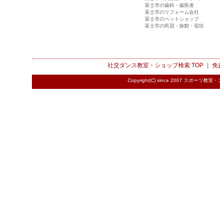
富士市の歯科・歯医者
富士市のリフォーム会社
富士市のペットショップ
富士市の民宿・旅館・宿坊
社交ダンス教室・ショップ検索
TOP ｜
免
Copyright(C) since 2007
スポーツ教室・