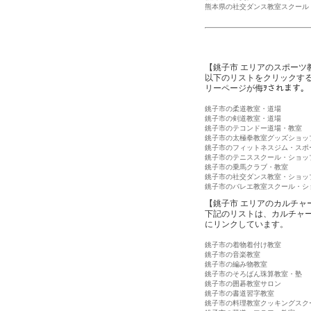
熊本県の社交ダンス教室スクール
【銚子市 エリアのスポーツ
以下のリストをクリックす
リーページが侮ｦされます。
銚子市の柔道教室・道場
銚子市の剣道教室・道場
銚子市のテコンドー道場・教室
銚子市の太極拳教室グッズショッ
銚子市のフィットネスジム・スポ
銚子市のテニススクール・ショッ
銚子市の乗馬クラブ・教室
銚子市の社交ダンス教室・ショッ
銚子市のバレエ教室スクール・シ
【銚子市 エリアのカルチャ
下記のリストは、カルチャ
にリンクしています。
銚子市の着物着付け教室
銚子市の音楽教室
銚子市の編み物教室
銚子市のそろばん珠算教室・塾
銚子市の囲碁教室サロン
銚子市の書道習字教室
銚子市の料理教室クッキングスク