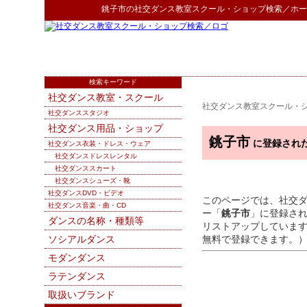
銚子市
の
社交ダンス教室スクール・ショップ検索
／ホー
検索キーワード
社交ダンス教室・スクール
社交ダンス教室スクール・
社交ダンススタジオ
社交ダンス用品・ショップ
銚子市
に登録され
社交ダンス衣装・ドレス・ウェア
社交ダンスドレスレンタル
社交ダンススカート
社交ダンスシューズ・靴
社交ダンスDVD・ビデオ
このページでは、社交
社交ダンス音楽・曲・CD
ー「
銚子市
」に登録さ
ダンスの名称・種類等
リストアップしていま
ソシアルダンス
無料で登録できます。
モダンダンス
ラテンダンス
取扱いブランド