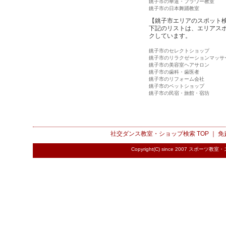
銚子市の華道・フラワー教室
銚子市の日本舞踊教室
【銚子市エリアのスポット
下記のリストは、エリアス
クしています。
銚子市のセレクトショップ
銚子市のリラクゼーションマッサ
銚子市の美容室ヘアサロン
銚子市の歯科・歯医者
銚子市のリフォーム会社
銚子市のペットショップ
銚子市の民宿・旅館・宿坊
社交ダンス教室・ショップ検索
TOP ｜
免
Copyright(C) since 2007
スポーツ教室・