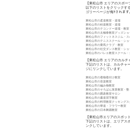
【東松山市 エリアのスポー
以下のリストをクリックす
ゴリーページが侮ｦされます
東松山市の柔道教室・道場
東松山市の剣道教室・道場
東松山市のテコンドー道場・教室
東松山市の太極拳教室グッズショ
東松山市のフィットネスジム・ス
東松山市のテニススクール・ショ
東松山市の乗馬クラブ・教室
東松山市の社交ダンス教室・ショ
東松山市のバレエ教室スクール・
【東松山市 エリアのカルチ
下記のリストは、カルチャ
ジにリンクしています。
東松山市の着物着付け教室
東松山市の音楽教室
東松山市の編み物教室
東松山市のそろばん珠算教室・塾
東松山市の囲碁教室サロン
東松山市の書道習字教室
東松山市の料理教室クッキングス
東松山市の華道・フラワー教室
東松山市の日本舞踊教室
【東松山市エリアのスポッ
下記のリストは、エリアス
ンクしています。