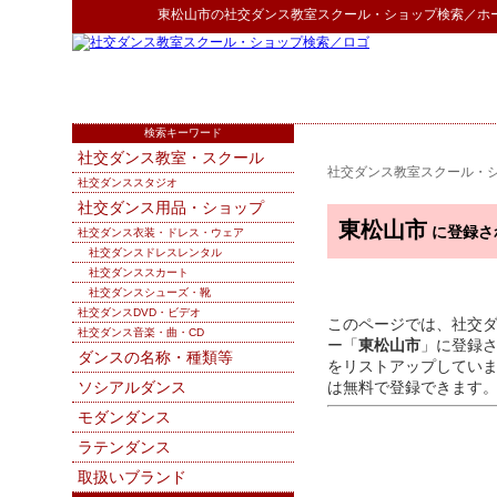
東松山市
の
社交ダンス教室スクール・ショップ検索
／ホ
検索キーワード
社交ダンス教室・スクール
社交ダンス教室スクール・
社交ダンススタジオ
社交ダンス用品・ショップ
東松山市
に登録さ
社交ダンス衣装・ドレス・ウェア
社交ダンスドレスレンタル
社交ダンススカート
社交ダンスシューズ・靴
社交ダンスDVD・ビデオ
このページでは、社交
社交ダンス音楽・曲・CD
ー「
東松山市
」に登録
ダンスの名称・種類等
をリストアップしてい
ソシアルダンス
は無料で登録できます
モダンダンス
ラテンダンス
取扱いブランド