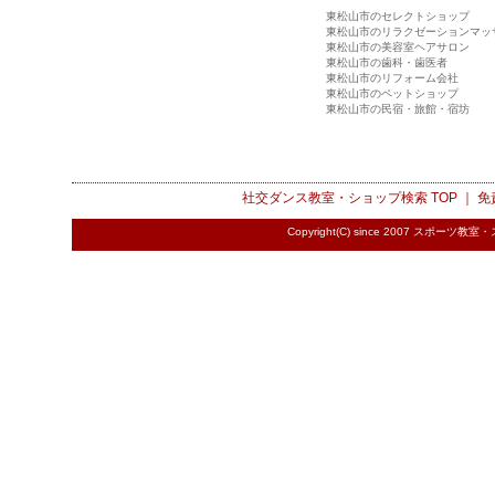
東松山市のセレクトショップ
東松山市のリラクゼーションマッ
東松山市の美容室ヘアサロン
東松山市の歯科・歯医者
東松山市のリフォーム会社
東松山市のペットショップ
東松山市の民宿・旅館・宿坊
社交ダンス教室・ショップ検索
TOP ｜
免
Copyright(C) since 2007
スポーツ教室・