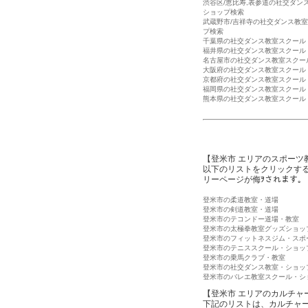
渋谷区/恵比寿,表参道の社交ダン
ショップ検索
武蔵野市/吉祥寺の社交ダンス教
プ検索
千葉県の社交ダンス教室スクール
福井県の社交ダンス教室スクール
名古屋市の社交ダンス教室スクー
大阪府の社交ダンス教室スクール
京都府の社交ダンス教室スクール
福岡県の社交ダンス教室スクール
熊本県の社交ダンス教室スクール
【登米市 エリアのスポーツ
以下のリストをクリックす
リーページが侮ｦされます。
登米市の柔道教室・道場
登米市の剣道教室・道場
登米市のテコンドー道場・教室
登米市の太極拳教室グッズショッ
登米市のフィットネスジム・スポ
登米市のテニススクール・ショッ
登米市の乗馬クラブ・教室
登米市の社交ダンス教室・ショッ
登米市のバレエ教室スクール・シ
【登米市 エリアのカルチャ
下記のリストは、カルチャ