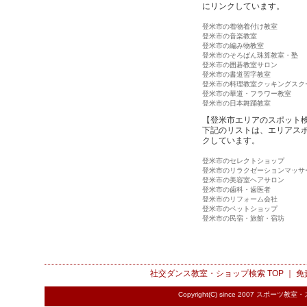
にリンクしています。
登米市の着物着付け教室
登米市の音楽教室
登米市の編み物教室
登米市のそろばん珠算教室・塾
登米市の囲碁教室サロン
登米市の書道習字教室
登米市の料理教室クッキングスク
登米市の華道・フラワー教室
登米市の日本舞踊教室
【登米市エリアのスポット
下記のリストは、エリアス
クしています。
登米市のセレクトショップ
登米市のリラクゼーションマッサ
登米市の美容室ヘアサロン
登米市の歯科・歯医者
登米市のリフォーム会社
登米市のペットショップ
登米市の民宿・旅館・宿坊
社交ダンス教室・ショップ検索
TOP ｜
免
Copyright(C) since 2007
スポーツ教室・